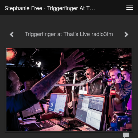
Stephanie Free - Triggerfinger At That's Live Radio3fm
Tog
navi
Triggerfinger at That's Live radio3fm