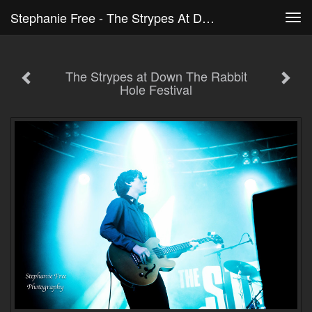
Stephanie Free - The Strypes At Down The Rabbit Hole Festival
Tog
navi
The Strypes at Down The Rabbit
Hole Festival