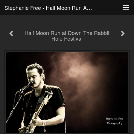
Stephanie Free - Half Moon Run At Down The Rabbit Hole Festival
Tog
navi
Half Moon Run at Down The Rabbit
Hole Festival