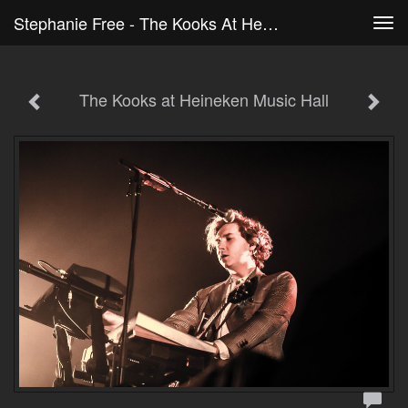
Stephanie Free - The Kooks At Heineken Music Hall
Tog
navi
The Kooks at Heineken Music Hall