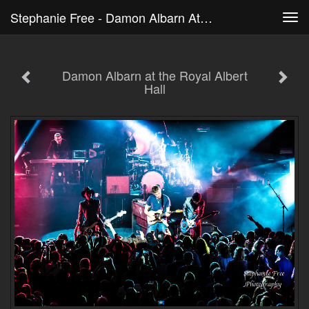
Stephanie Free - Damon Albarn At The Royal Albert Hall
Tog
navi
Damon Albarn at the Royal Albert
Hall