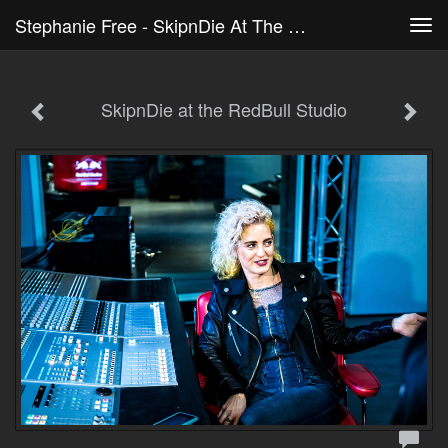
Stephanie Free - SkipnDie At The RedBull Studio
Tog
navi
SkipnDie at the RedBull Studio